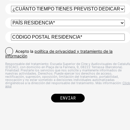
Acepto la
política de privacidad y tratamiento de la
información
Responsable del tratamiento: Escuela Superior de Cine y Audiovisuales de Cataluñ
(ESCAC), con domicilio en Plaça de la Farinera, 9, 08222 Terrassa (Barcelona).
Finalidad: Prestarle los servicios que nos solicite y mantenerle informados de
nuestras actividades. Derechos: Puede ejercer los derechos de acceso,
rectificación, supresión, oposición, limitación del tratamiento, portabilidad,
revocación y no estar sometido a decisiones individuales automatizadas
dirigiéndose a la dirección del responsable del tratamiento. Más información:
Click
aquí
ENVIAR