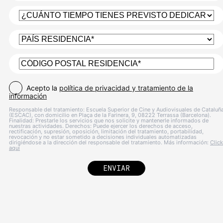
Acepto la
política de privacidad y tratamiento de la
información
Responsable del tratamiento: Escuela Superior de Cine y Audiovisuales de Cataluñ
(ESCAC), con domicilio en Plaça de la Farinera, 9, 08222 Terrassa (Barcelona).
Finalidad: Prestarle los servicios que nos solicite y mantenerle informados de
nuestras actividades. Derechos: Puede ejercer los derechos de acceso,
rectificación, supresión, oposición, limitación del tratamiento, portabilidad,
revocación y no estar sometido a decisiones individuales automatizadas
dirigiéndose a la dirección del responsable del tratamiento. Más información:
Click
aquí
ENVIAR