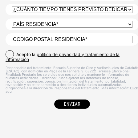
Acepto la
política de privacidad y tratamiento de la
información
Responsable del tratamiento: Escuela Superior de Cine y Audiovisuales de Cataluñ
(ESCAC), con domicilio en Plaça de la Farinera, 9, 08222 Terrassa (Barcelona).
Finalidad: Prestarle los servicios que nos solicite y mantenerle informados de
nuestras actividades. Derechos: Puede ejercer los derechos de acceso,
rectificación, supresión, oposición, limitación del tratamiento, portabilidad,
revocación y no estar sometido a decisiones individuales automatizadas
dirigiéndose a la dirección del responsable del tratamiento. Más información:
Click
aquí
ENVIAR