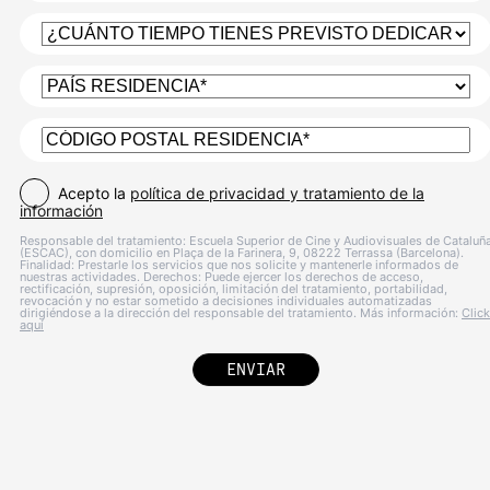
Acepto la
política de privacidad y tratamiento de la
información
Responsable del tratamiento: Escuela Superior de Cine y Audiovisuales de Cataluñ
(ESCAC), con domicilio en Plaça de la Farinera, 9, 08222 Terrassa (Barcelona).
Finalidad: Prestarle los servicios que nos solicite y mantenerle informados de
nuestras actividades. Derechos: Puede ejercer los derechos de acceso,
rectificación, supresión, oposición, limitación del tratamiento, portabilidad,
revocación y no estar sometido a decisiones individuales automatizadas
dirigiéndose a la dirección del responsable del tratamiento. Más información:
Click
aquí
ENVIAR