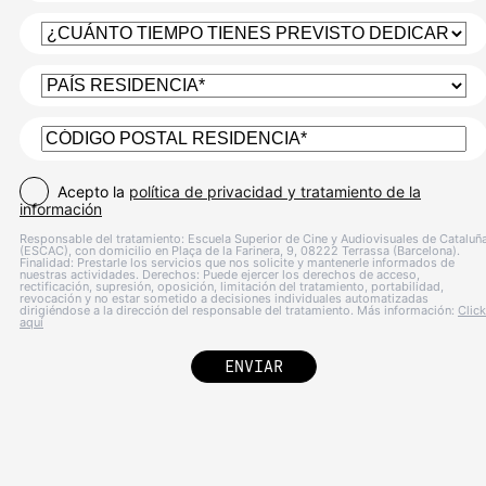
Acepto la
política de privacidad y tratamiento de la
información
Responsable del tratamiento: Escuela Superior de Cine y Audiovisuales de Cataluñ
(ESCAC), con domicilio en Plaça de la Farinera, 9, 08222 Terrassa (Barcelona).
Finalidad: Prestarle los servicios que nos solicite y mantenerle informados de
nuestras actividades. Derechos: Puede ejercer los derechos de acceso,
rectificación, supresión, oposición, limitación del tratamiento, portabilidad,
revocación y no estar sometido a decisiones individuales automatizadas
dirigiéndose a la dirección del responsable del tratamiento. Más información:
Click
aquí
ENVIAR