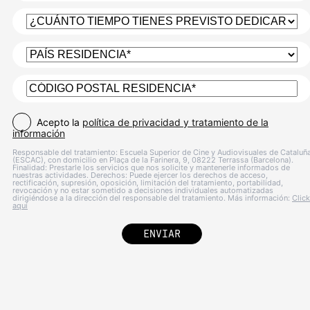
Acepto la
política de privacidad y tratamiento de la
información
Responsable del tratamiento: Escuela Superior de Cine y Audiovisuales de Cataluñ
(ESCAC), con domicilio en Plaça de la Farinera, 9, 08222 Terrassa (Barcelona).
Finalidad: Prestarle los servicios que nos solicite y mantenerle informados de
nuestras actividades. Derechos: Puede ejercer los derechos de acceso,
rectificación, supresión, oposición, limitación del tratamiento, portabilidad,
revocación y no estar sometido a decisiones individuales automatizadas
dirigiéndose a la dirección del responsable del tratamiento. Más información:
Click
aquí
ENVIAR