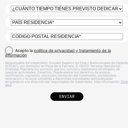
Acepto la
política de privacidad y tratamiento de la
información
Responsable del tratamiento: Escuela Superior de Cine y Audiovisuales de Cataluñ
(ESCAC), con domicilio en Plaça de la Farinera, 9, 08222 Terrassa (Barcelona).
Finalidad: Prestarle los servicios que nos solicite y mantenerle informados de
nuestras actividades. Derechos: Puede ejercer los derechos de acceso,
rectificación, supresión, oposición, limitación del tratamiento, portabilidad,
revocación y no estar sometido a decisiones individuales automatizadas
dirigiéndose a la dirección del responsable del tratamiento. Más información:
Click
aquí
ENVIAR