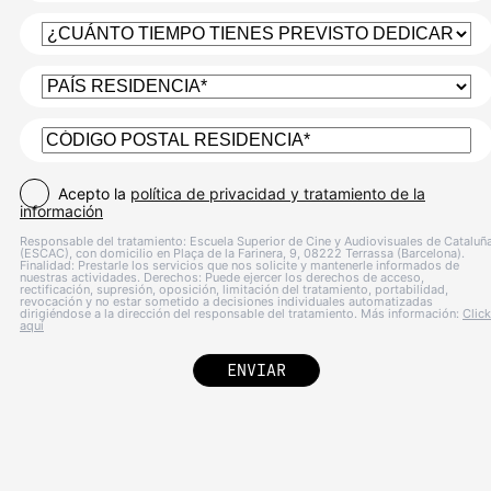
Acepto la
política de privacidad y tratamiento de la
información
Responsable del tratamiento: Escuela Superior de Cine y Audiovisuales de Cataluñ
(ESCAC), con domicilio en Plaça de la Farinera, 9, 08222 Terrassa (Barcelona).
Finalidad: Prestarle los servicios que nos solicite y mantenerle informados de
nuestras actividades. Derechos: Puede ejercer los derechos de acceso,
rectificación, supresión, oposición, limitación del tratamiento, portabilidad,
revocación y no estar sometido a decisiones individuales automatizadas
dirigiéndose a la dirección del responsable del tratamiento. Más información:
Click
aquí
ENVIAR