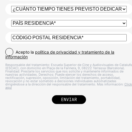
Acepto la
política de privacidad y tratamiento de la
información
Responsable del tratamiento: Escuela Superior de Cine y Audiovisuales de Cataluñ
(ESCAC), con domicilio en Plaça de la Farinera, 9, 08222 Terrassa (Barcelona).
Finalidad: Prestarle los servicios que nos solicite y mantenerle informados de
nuestras actividades. Derechos: Puede ejercer los derechos de acceso,
rectificación, supresión, oposición, limitación del tratamiento, portabilidad,
revocación y no estar sometido a decisiones individuales automatizadas
dirigiéndose a la dirección del responsable del tratamiento. Más información:
Click
aquí
ENVIAR