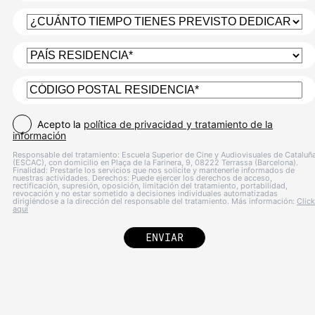
Acepto la
política de privacidad y tratamiento de la
información
Responsable del tratamiento: Escuela Superior de Cine y Audiovisuales de Cataluñ
(ESCAC), con domicilio en Plaça de la Farinera, 9, 08222 Terrassa (Barcelona).
Finalidad: Prestarle los servicios que nos solicite y mantenerle informados de
nuestras actividades. Derechos: Puede ejercer los derechos de acceso,
rectificación, supresión, oposición, limitación del tratamiento, portabilidad,
revocación y no estar sometido a decisiones individuales automatizadas
dirigiéndose a la dirección del responsable del tratamiento. Más información:
Click
aquí
ENVIAR