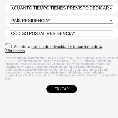
Acepto la
política de privacidad y tratamiento de la
información
Responsable del tratamiento: Escuela Superior de Cine y Audiovisuales de Cataluñ
(ESCAC), con domicilio en Plaça de la Farinera, 9, 08222 Terrassa (Barcelona).
Finalidad: Prestarle los servicios que nos solicite y mantenerle informados de
nuestras actividades. Derechos: Puede ejercer los derechos de acceso,
rectificación, supresión, oposición, limitación del tratamiento, portabilidad,
revocación y no estar sometido a decisiones individuales automatizadas
dirigiéndose a la dirección del responsable del tratamiento. Más información:
Click
aquí
ENVIAR