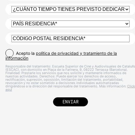
Acepto la
política de privacidad y tratamiento de la
información
Responsable del tratamiento: Escuela Superior de Cine y Audiovisuales de Cataluñ
(ESCAC), con domicilio en Plaça de la Farinera, 9, 08222 Terrassa (Barcelona).
Finalidad: Prestarle los servicios que nos solicite y mantenerle informados de
nuestras actividades. Derechos: Puede ejercer los derechos de acceso,
rectificación, supresión, oposición, limitación del tratamiento, portabilidad,
revocación y no estar sometido a decisiones individuales automatizadas
dirigiéndose a la dirección del responsable del tratamiento. Más información:
Click
aquí
ENVIAR