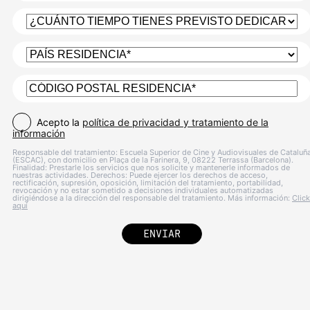
Acepto la
política de privacidad y tratamiento de la
información
Responsable del tratamiento: Escuela Superior de Cine y Audiovisuales de Cataluñ
(ESCAC), con domicilio en Plaça de la Farinera, 9, 08222 Terrassa (Barcelona).
Finalidad: Prestarle los servicios que nos solicite y mantenerle informados de
nuestras actividades. Derechos: Puede ejercer los derechos de acceso,
rectificación, supresión, oposición, limitación del tratamiento, portabilidad,
revocación y no estar sometido a decisiones individuales automatizadas
dirigiéndose a la dirección del responsable del tratamiento. Más información:
Click
aquí
ENVIAR